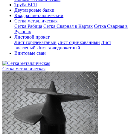
Труба ВГП
Двутавровые балки
Квадрат металлический
Сетка металлическая
Сетка Рабица
Сетка Сварная в Картах
Сетка Сварная в
Рулонах
Листовой прокат
Лист горячекатаный
Лист оцинкованный
Лист
рифленый
Лист холоднокатный
Винтовые сваи
Сетка металлическая